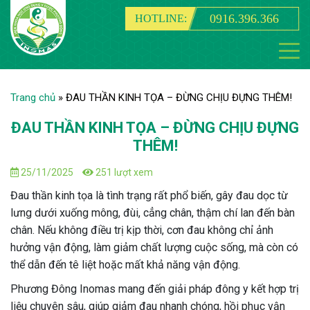
0916.396.366
HOTLINE:
Trang chủ
»
ĐAU THẦN KINH TỌA – ĐỪNG CHỊU ĐỰNG THÊM!
ĐAU THẦN KINH TỌA – ĐỪNG CHỊU ĐỰNG
THÊM!
25/11/2025
251 lượt xem
Đau thần kinh tọa là tình trạng rất phổ biến, gây đau dọc từ
lưng dưới xuống mông, đùi, cẳng chân, thậm chí lan đến bàn
chân. Nếu không điều trị kịp thời, cơn đau không chỉ ảnh
hưởng vận động, làm giảm chất lượng cuộc sống, mà còn có
thể dẫn đến tê liệt hoặc mất khả năng vận động.
Phương Đông Inomas mang đến giải pháp đông y kết hợp trị
liệu chuyên sâu, giúp giảm đau nhanh chóng, hồi phục vận