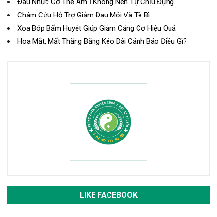
Đau Nhức Cơ Thể Âm Ỉ Không Nên Tự Chịu Đựng
Châm Cứu Hỗ Trợ Giảm Đau Mỏi Và Tê Bì
Xoa Bóp Bấm Huyệt Giúp Giảm Căng Cơ Hiệu Quả
Hoa Mắt, Mất Thăng Bằng Kéo Dài Cảnh Báo Điều Gì?
LIKE FACEBOOK