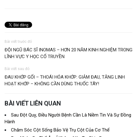
Bài viết trước đó
ĐỘI NGŨ BÁC SĨ INOMAS – HƠN 20 NĂM KINH NGHIỆM TRONG
LĨNH VỰC Y HỌC CỔ TRUYỀN
Bài viết sau đó
ĐAU KHỚP GỐI – THOÁI HÓA KHỚP: GIẢM ĐAU, TĂNG LINH
HOẠT KHỚP – KHÔNG CẦN DÙNG THUỐC TÂY!
BÀI VIẾT LIÊN QUAN
Sau Đột Quỵ, Điều Người Bệnh Cần Là Niềm Tin Và Sự Đồng
Hành
Chăm Sóc Cột Sống Bảo Vệ Trụ Cột Của Cơ Thể