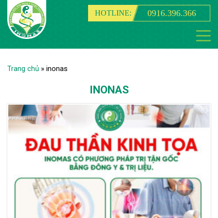
0916.396.366
HOTLINE:
Trang chủ
»
inonas
INONAS