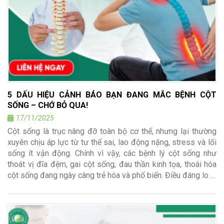
5 DẤU HIỆU CẢNH BÁO BẠN ĐANG MẮC BỆNH CỘT
SỐNG – CHỚ BỎ QUA!
17/11/2025
Cột sống là trục nâng đỡ toàn bộ cơ thể, nhưng lại thường
xuyên chịu áp lực từ tư thế sai, lao động nặng, stress và lối
sống ít vận động. Chính vì vậy, các bệnh lý cột sống như
thoát vị đĩa đệm, gai cột sống, đau thần kinh tọa, thoái hóa
cột sống đang ngày càng trẻ hóa và phổ biến. Điều đáng lo …