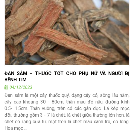
ĐAN SÂM – THUỐC TỐT CHO PHỤ NỮ VÀ NGƯỜI BỊ
BỆNH TIM
04/12/2023
Đan sâm là một cây thuốc quý, dạng cây cỏ, sống lâu năm,
cây cao khoảng 30 - 80cm, thân màu đỏ nâu, đường kính
0.5- 1.5cm. Thân vuông, trên có các gân dọc. Lá kép mọc
đối, thường gồm 3 - 7 lá chét; lá chét giữa thường lớn hơn, lá
chét có răng cưa tù; mặt trên lá chét màu xanh tro, có lông.
Hoa mọc …