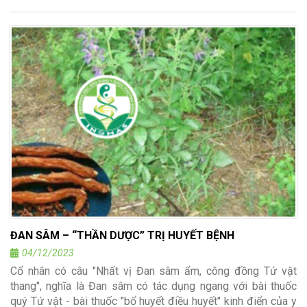
ĐAN SÂM – “THẦN DƯỢC” TRỊ HUYẾT BỆNH
04/12/2023
Cổ nhân có câu "Nhất vị Đan sâm ẩm, công đồng Tứ vật
thang", nghĩa là Đan sâm có tác dụng ngang với bài thuốc
quý Tứ vật - bài thuốc "bổ huyết điều huyết" kinh điển của y