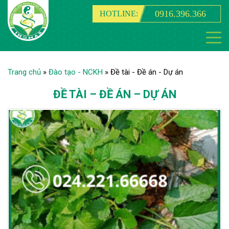
0916.396.366
HOTLINE:
Trang chủ
»
Đào tạo - NCKH
»
Đề tài - Đề án - Dự án
ĐỀ TÀI – ĐỀ ÁN – DỰ ÁN