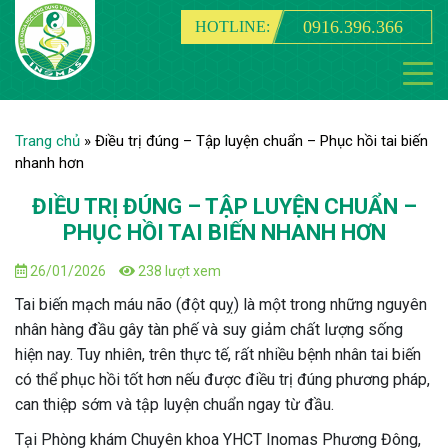
0916.396.366
HOTLINE:
Trang chủ
»
Điều trị đúng – Tập luyện chuẩn – Phục hồi tai biến
nhanh hơn
ĐIỀU TRỊ ĐÚNG – TẬP LUYỆN CHUẨN –
PHỤC HỒI TAI BIẾN NHANH HƠN
26/01/2026
238 lượt xem
Tai biến mạch máu não (đột quỵ) là một trong những nguyên
nhân hàng đầu gây tàn phế và suy giảm chất lượng sống
hiện nay. Tuy nhiên, trên thực tế, rất nhiều bệnh nhân tai biến
có thể phục hồi tốt hơn nếu được điều trị đúng phương pháp,
can thiệp sớm và tập luyện chuẩn ngay từ đầu.
Tại Phòng khám Chuyên khoa YHCT Inomas Phương Đông,