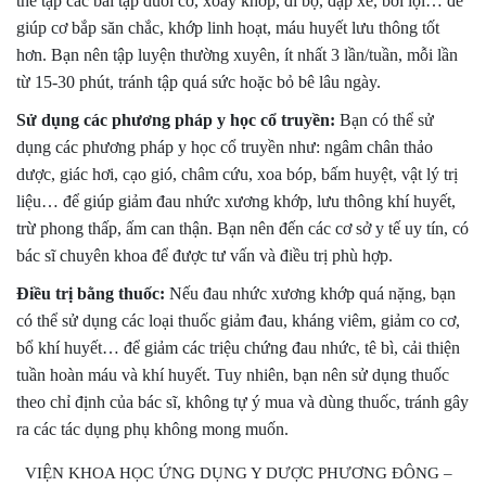
thể tập các bài tập duỗi cơ, xoay khớp, đi bộ, đạp xe, bơi lội… để
giúp cơ bắp săn chắc, khớp linh hoạt, máu huyết lưu thông tốt
hơn. Bạn nên tập luyện thường xuyên, ít nhất 3 lần/tuần, mỗi lần
từ 15-30 phút, tránh tập quá sức hoặc bỏ bê lâu ngày.
Sử dụng các phương pháp y học cổ truyền:
Bạn có thể sử
dụng các phương pháp y học cổ truyền như: ngâm chân thảo
dược, giác hơi, cạo gió, châm cứu, xoa bóp, bấm huyệt, vật lý trị
liệu… để giúp giảm đau nhức xương khớp, lưu thông khí huyết,
trừ phong thấp, ấm can thận. Bạn nên đến các cơ sở y tế uy tín, có
bác sĩ chuyên khoa để được tư vấn và điều trị phù hợp.
Điều trị bằng thuốc:
Nếu đau nhức xương khớp quá nặng, bạn
có thể sử dụng các loại thuốc giảm đau, kháng viêm, giảm co cơ,
bổ khí huyết… để giảm các triệu chứng đau nhức, tê bì, cải thiện
tuần hoàn máu và khí huyết. Tuy nhiên, bạn nên sử dụng thuốc
theo chỉ định của bác sĩ, không tự ý mua và dùng thuốc, tránh gây
ra các tác dụng phụ không mong muốn.
VIỆN KHOA HỌC ỨNG DỤNG Y DƯỢC PHƯƠNG ĐÔNG –