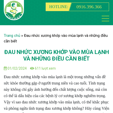
0916.396.366
HOTLINE:
Trang chủ
»
Đau nhức xương khớp vào mùa lạnh và những điều
cần biết
ĐAU NHỨC XƯƠNG KHỚP VÀO MÙA LẠNH
VÀ NHỮNG ĐIỀU CẦN BIẾT
01/02/2024
611 lượt xem
Đau nhức xương khớp vào mùa lạnh là một trong những vấn đề
sức khỏe thường gặp ở người trung niên và cao tuổi. Tình trạng
này không chỉ gây ảnh hưởng đến chất lượng cuộc sống, mà còn
có thể là dấu hiệu của các bệnh lý cơ xương khớp nghiêm trọng.
Vậy vì sao đau nhức xương khớp vào mùa lạnh, có thể khắc phục
và phòng ngừa tình trạng đau xương khớp không? Hãy cùng Viện