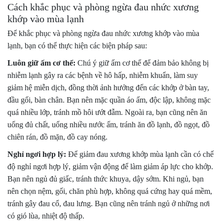
Cách khắc phục và phòng ngừa đau nhức xương
khớp vào mùa lạnh
Để khắc phục và phòng ngừa đau nhức xương khớp vào mùa
lạnh, bạn có thể thực hiện các biện pháp sau:
Luôn giữ ấm cơ thể:
Chú ý giữ ấm cơ thể để đảm bảo không bị
nhiễm lạnh gây ra các bệnh về hô hấp, nhiễm khuẩn, làm suy
giảm hệ miễn dịch, đồng thời ảnh hưởng đến các khớp ở bàn tay,
đầu gối, bàn chân. Bạn nên mặc quần áo ấm, độc lập, không mặc
quá nhiều lớp, tránh mồ hôi ướt đẫm. Ngoài ra, bạn cũng nên ăn
uống đủ chất, uống nhiều nước ấm, tránh ăn đồ lạnh, đồ ngọt, đồ
chiên rán, đồ mặn, đồ cay nóng.
Nghỉ ngơi hợp lý:
Để giảm đau xương khớp mùa lạnh cần có chế
độ nghỉ ngơi hợp lý, giảm vận động để làm giảm áp lực cho khớp.
Bạn nên ngủ đủ giấc, tránh thức khuya, dậy sớm. Khi ngủ, bạn
nên chọn nệm, gối, chăn phù hợp, không quá cứng hay quá mềm,
tránh gây đau cổ, đau lưng. Bạn cũng nên tránh ngủ ở những nơi
có gió lùa, nhiệt độ thấp.