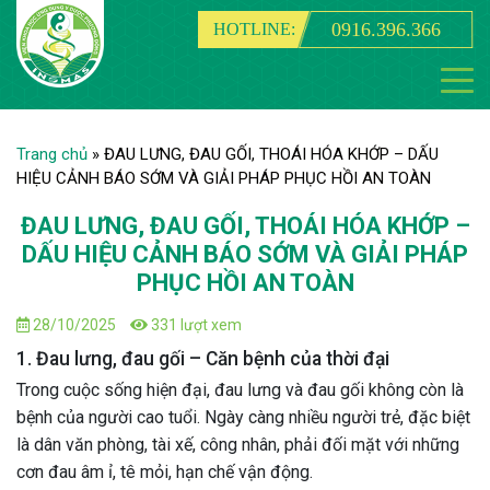
0916.396.366
HOTLINE:
Trang chủ
»
ĐAU LƯNG, ĐAU GỐI, THOÁI HÓA KHỚP – DẤU
HIỆU CẢNH BÁO SỚM VÀ GIẢI PHÁP PHỤC HỒI AN TOÀN
ĐAU LƯNG, ĐAU GỐI, THOÁI HÓA KHỚP –
DẤU HIỆU CẢNH BÁO SỚM VÀ GIẢI PHÁP
PHỤC HỒI AN TOÀN
28/10/2025
331 lượt xem
1. Đau lưng, đau gối – Căn bệnh của thời đại
Trong cuộc sống hiện đại, đau lưng và đau gối không còn là
bệnh của người cao tuổi. Ngày càng nhiều người trẻ, đặc biệt
là dân văn phòng, tài xế, công nhân, phải đối mặt với những
cơn đau âm ỉ, tê mỏi, hạn chế vận động.