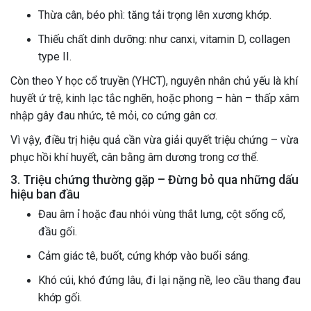
Thừa cân, béo phì: tăng tải trọng lên xương khớp.
Thiếu chất dinh dưỡng: như canxi, vitamin D, collagen
type II.
Còn theo Y học cổ truyền (YHCT), nguyên nhân chủ yếu là khí
huyết ứ trệ, kinh lạc tắc nghẽn, hoặc phong – hàn – thấp xâm
nhập gây đau nhức, tê mỏi, co cứng gân cơ.
Vì vậy, điều trị hiệu quả cần vừa giải quyết triệu chứng – vừa
phục hồi khí huyết, cân bằng âm dương trong cơ thể.
3. Triệu chứng thường gặp – Đừng bỏ qua những dấu
hiệu ban đầu
Đau âm ỉ hoặc đau nhói vùng thắt lưng, cột sống cổ,
đầu gối.
Cảm giác tê, buốt, cứng khớp vào buổi sáng.
Khó cúi, khó đứng lâu, đi lại nặng nề, leo cầu thang đau
khớp gối.