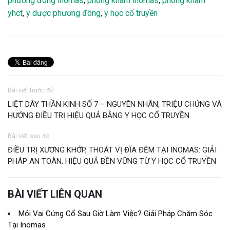
phương đông inomas
,
phòng khám inomas
,
phòng khám
yhct
,
y dược phương đông
,
y học cổ truyền
Bài viết trước đó
LIỆT DÂY THẦN KINH SỐ 7 – NGUYÊN NHÂN, TRIỆU CHỨNG VÀ
HƯỚNG ĐIỀU TRỊ HIỆU QUẢ BẰNG Y HỌC CỔ TRUYỀN
Bài viết sau đó
ĐIỀU TRỊ XƯƠNG KHỚP, THOÁT VỊ ĐĨA ĐỆM TẠI INOMAS: GIẢI
PHÁP AN TOÀN, HIỆU QUẢ BỀN VỮNG TỪ Y HỌC CỔ TRUYỀN
BÀI VIẾT LIÊN QUAN
Mỏi Vai Cứng Cổ Sau Giờ Làm Việc? Giải Pháp Chăm Sóc
Tại Inomas