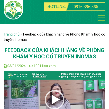
0916.396.366
HOTLINE:
Trang chủ
»
Feedback của khách hàng về Phòng Khám y học cổ
truyền Inomas
FEEDBACK CỦA KHÁCH HÀNG VỀ PHÒNG
KHÁM Y HỌC CỔ TRUYỀN INOMAS
03/01/2024
1091 lượt xem
Trình
chơi
Video