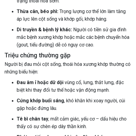
trạng thoái hóa sớm.
Thừa cân, béo phì:
Trọng lượng cơ thể lớn làm tăng
áp lực lên cột sống và khớp gối, khớp háng.
Di truyền & bệnh lý khác:
Người có tiền sử gia đình
mắc bệnh xương khớp hoặc mắc các bệnh chuyển hóa
(gout, tiểu đường) dễ có nguy cơ cao.
Triệu chứng thường gặp
Người bị đau mỏi cột sống, thoái hóa xương khớp thường có
những biểu hiện:
Đau âm ỉ hoặc dữ dội
vùng cổ, lưng, thắt lưng, đặc
biệt khi thay đổi tư thế hoặc vận động mạnh.
Cứng khớp buổi sáng
, khó khăn khi xoay người, cúi
gập hoặc đứng lâu.
Tê bì chân tay
, mất cảm giác, yếu cơ – dấu hiệu cho
thấy có sự chèn ép dây thần kinh.