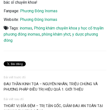
bác sĩ chuyên khoa!
Fanpage:
Phương Đông Inomas
Website:
Phương Đông Inomas
Tags:
inomas
,
Phòng khám chuyên khoa y học cổ truyền
phương đông inomas
,
phòng khám yhct
,
y dược phương
đông
Bài viết trước đó
ĐAU THẦN KINH TỌA – NGUYÊN NHÂN, TRIỆU CHỨNG VÀ
PHƯƠNG PHÁP ĐIỀU TRỊ HIỆU QUẢ 1. GIỚI THIỆU
Bài viết sau đó
THOÁT VỊ ĐĨA ĐỆM – TRỊ TẬN GỐC, GIẢM ĐAU AN TOÀN TẠI