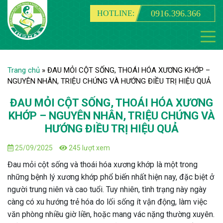
0916.396.366
HOTLINE:
Trang chủ
»
ĐAU MỎI CỘT SỐNG, THOÁI HÓA XƯƠNG KHỚP –
NGUYÊN NHÂN, TRIỆU CHỨNG VÀ HƯỚNG ĐIỀU TRỊ HIỆU QUẢ
ĐAU MỎI CỘT SỐNG, THOÁI HÓA XƯƠNG
KHỚP – NGUYÊN NHÂN, TRIỆU CHỨNG VÀ
HƯỚNG ĐIỀU TRỊ HIỆU QUẢ
25/09/2025
245 lượt xem
Đau mỏi cột sống và thoái hóa xương khớp là một trong
những bệnh lý xương khớp phổ biến nhất hiện nay, đặc biệt ở
người trung niên và cao tuổi. Tuy nhiên, tình trạng này ngày
càng có xu hướng trẻ hóa do lối sống ít vận động, làm việc
văn phòng nhiều giờ liền, hoặc mang vác nặng thường xuyên.